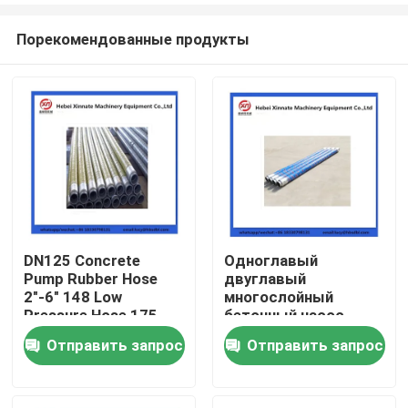
Порекомендованные продукты
DN125 Concrete
Одноглавый
Pump Rubber Hose
двуглавый
Главная страница
2"-6" 148 Low
многослойный
Pressure Hose 175
бетонный насос
High Pressure Hose
резиновый шланг
Отправить запрос
Отправить запрос
Продукция
Ролики