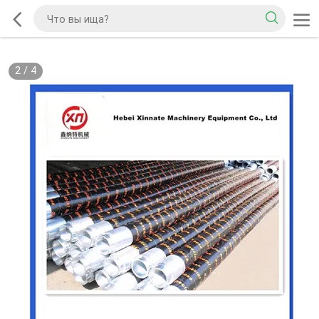
2
/
4