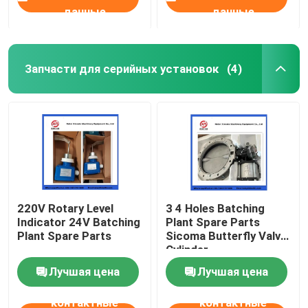
данные
данные
Запчасти для серийных установок
(4)
220V Rotary Level
3 4 Holes Batching
Indicator 24V Batching
Plant Spare Parts
Plant Spare Parts
Sicoma Butterfly Valve
Cylinder
Electropneumatic
Лучшая цена
Лучшая цена
Actuator Cylinder
контактные
контактные