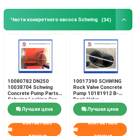
Части конкретного насоса Schwing
(34)
10080782 DN250
10017390 SCHWING
10038704 Schwing
Rock Valve Concrete
Concrete Pump Parts
Pump 10181912 B-
Schwing Locking Cap
Rock Valve
220/180/10059467
Лучшая цена
Лучшая цена
210/180
контактные
контактные
данные
данные