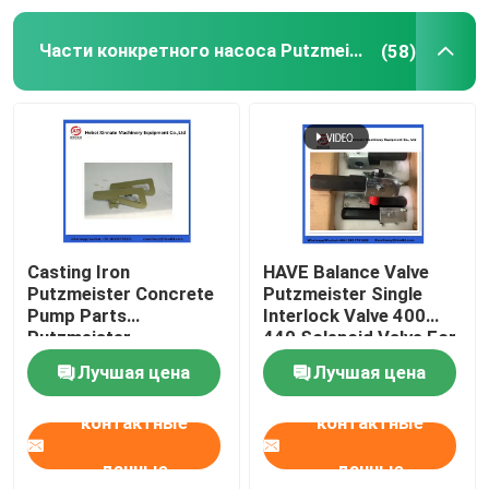
Части конкретного насоса Putzmeister
(58)
Кружок для очистки бетонных насосов
Бетонный бумпласер
Насос рекстода
Части конкретного насоса SANY
Casting Iron
HAVE Balance Valve
Putzmeister Concrete
Putzmeister Single
Pump Parts
Interlock Valve 400
Части конкретного насоса Zoomlion
Putzmeister
440 Solenoid Valve For
Agitatoring Paddles
Concrete Pump
Лучшая цена
Лучшая цена
Аксессуары для бетонных насосов
контактные
контактные
Используемая тележка конкретного насоса
данные
данные