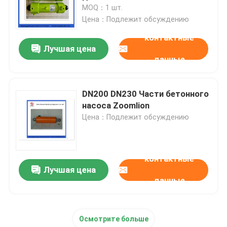
MOQ：1 шт.
Цена：Подлежит обсуждению
О Компании
контактные
Лучшая цена
данные
Наша фабрика
контроль качества
DN200 DN230 Части бетонного
насоса Zoomlion
Цена：Подлежит обсуждению
контактные данные
Отправить запрос
контактные
Лучшая цена
данные
Части конкретного насоса Putzmeister
Осмотрите больше
Части конкретного насоса Schwing