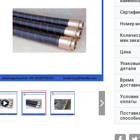
наимено
Сертифи
Номер м
Количес
мин зака
Цена
Упаковы
детали
Время
доставк
Условия
оплаты
Поставк
способн