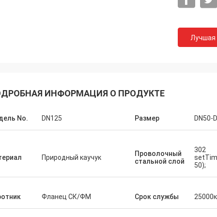
Лучшая
ДРОБНАЯ ИНФОРМАЦИЯ О ПРОДУКТЕ
дель No.
DN125
Размер
DN50-
302
Проволочный
териал
Природный каучук
setTime
стальной слой
50);
ротник
Фланец СК/ФМ
Срок службы
25000