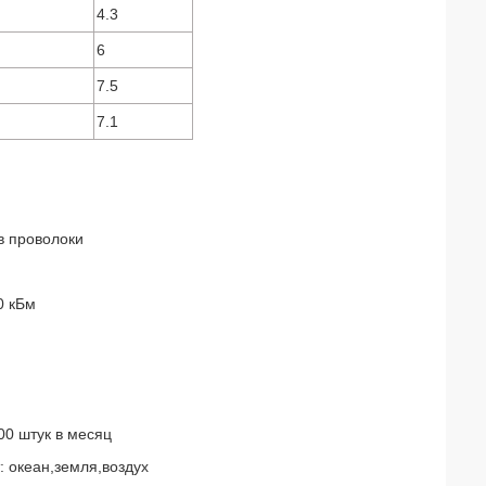
4.3
6
7.5
7.1
в проволоки
0 кБм
00 штук в месяц
т: океан,земля,воздух