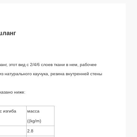
шланг
, этот вид с 2/4/6 слоев ткани в нем, рабочее
з натурального каучука, резина внутренней стены
казано ниже:
с изгиба
масса
((kg/m)
2.8