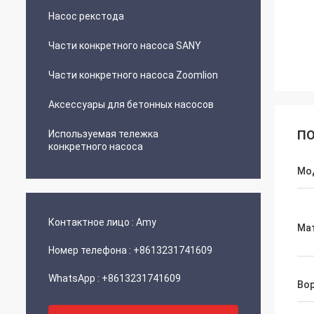
Насос рекстода
Части конкретного насоса SANY
Части конкретного насоса Zoomlion
Аксессуары для бетонных насосов
ПО
Используемая тележка
конкретного насоса
Мо
Контактное лицо :
Amy
Ма
Номер телефона :
+8613231741609
WhatsApp :
+8613231741609
Во