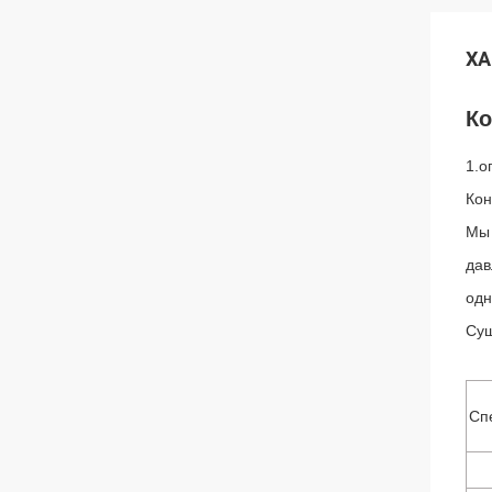
ХА
Ко
1.о
Кон
Мы 
дав
одн
Сущ
Сп