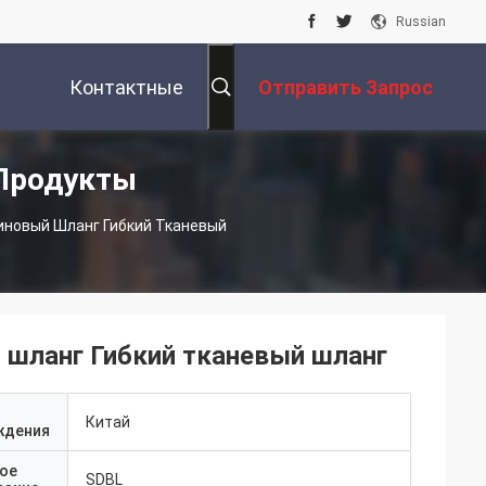
Russian
Контактные
Отправить Запрос
 Продукты
Данные
иновый Шланг Гибкий Тканевый
 шланг Гибкий тканевый шланг
Китай
ждения
ое
SDBL