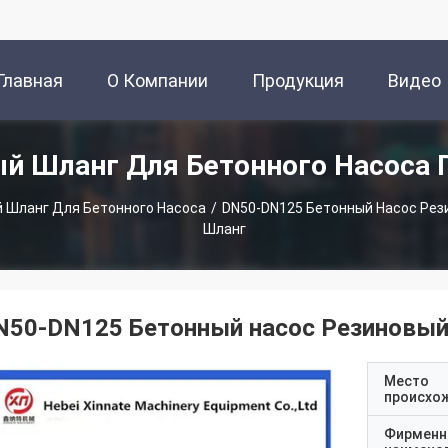
Главная
О Компании
Продукция
Видео
й Шланг Для Бетонного Насоса
траница
 Шланг Для Бетонного Насоса
/
DN50-DN125 Бетонный Насос Рез
Шланг
N50-DN125 Бетонный насос Резиновый
Место
происхо
Фирменн