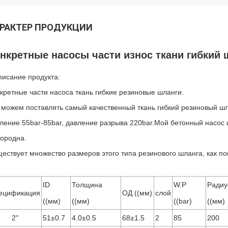
РАКТЕР ПРОДУКЦИИ
нкретные насосы части износ ткани гибкий 
писание продукта:
кретные части насоса ткань гибкие резиновые шланги.
можем поставлять самый качественный ткань гибкий резиновый шланг
ление 55bar-85bar, давление разрыва 220bar.Мой бетонный насос и
ородна.
ествует множество размеров этого типа резинового шланга, как по
ID
Толщина
W.P
Радиу
ецификация
ОД ((мм)
слой
((мм)
((мм)
((bar)
((мм)
2"
51±0.7
4.0±0.5
68±1.5
2
85
200