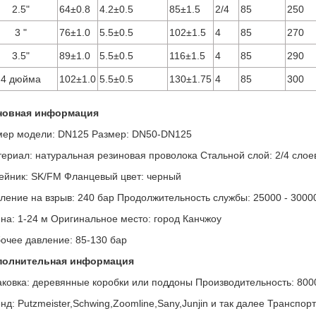
2.5"
64±0.8
4.2±0.5
85±1.5
2/4
85
250
3 "
76±1.0
5.5±0.5
102±1.5
4
85
270
3.5"
89±1.0
5.5±0.5
116±1.5
4
85
290
4 дюйма
102±1.0
5.5±0.5
130±1.75
4
85
300
новная информация
ер модели: DN125 Размер: DN50-DN125
ериал: натуральная резиновая проволока Стальной слой: 2/4 слое
йник: SK/FM Фланцевый цвет: черный
ление на взрыв: 240 бар Продолжительность службы: 25000 - 3000
на: 1-24 м Оригинальное место: город Канчжоу
очее давление: 85-130 бар
полнительная информация
ковка: деревянные коробки или поддоны Производительность: 800
нд: Putzmeister,Schwing,Zoomline,Sany,Junjin и так далее Транспор