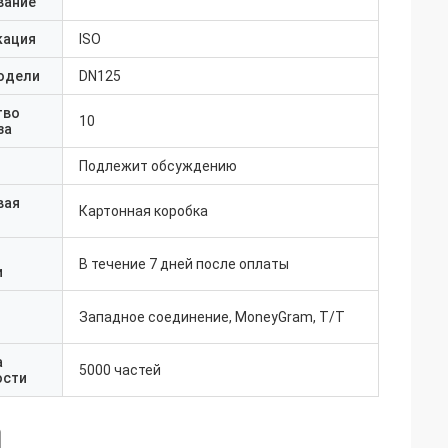
вание
кация
ISO
одели
DN125
тво
10
за
Подлежит обсуждению
вая
Картонная коробка
В течение 7 дней после оплаты
и
Западное соединение, MoneyGram, T/T
а
5000 частей
ости