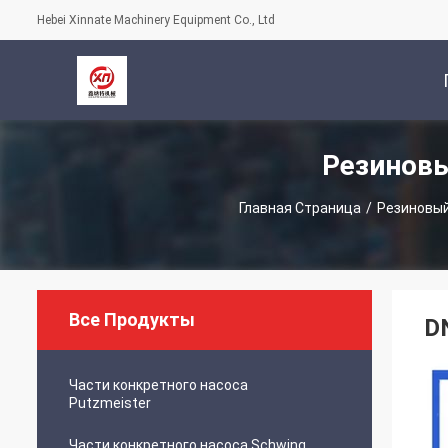
Hebei Xinnate Machinery Equipment Co., Ltd
Резиновы
С
Главная Страница
/
Резиновый
Все Продукты
D
Части конкретного насоса
Putzmeister
Части конкретного насоса Schwing