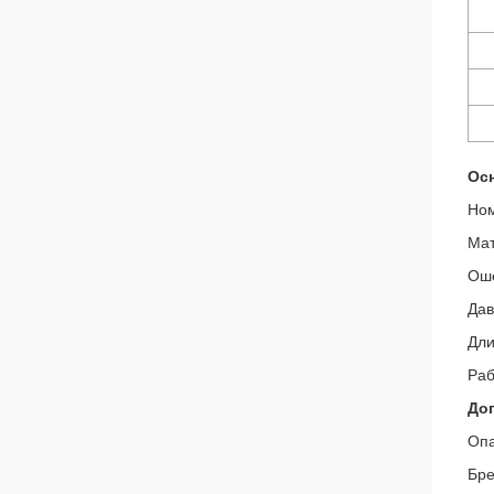
Ос
Ном
Мат
Оше
Дав
Дли
Раб
До
Опа
Бре