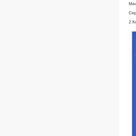
Мес
Сер
2.
К