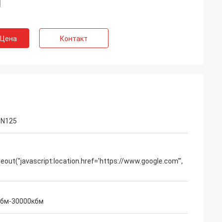
 Цена
Контакт
DN125
out("javascript:location.href='https://www.google.com'",
кбм-30000кбм