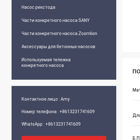
Насос рекстода
Части конкретного насоса SANY
Части конкретного насоса Zoomlion
Аксессуары для бетонных насосов
Используемая тележка
конкретного насоса
ПО
Ма
Контактное лицо :
Amy
Номер телефона :
+8613231741609
Дл
WhatsApp :
+8613231741609
Б.П