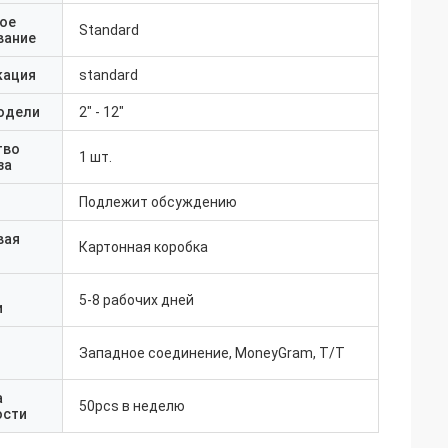
ое
Standard
вание
кация
standard
одели
2" - 12"
тво
1 шт.
за
Подлежит обсуждению
вая
Картонная коробка
5-8 рабочих дней
и
Западное соединение, MoneyGram, T/T
а
50pcs в неделю
ости