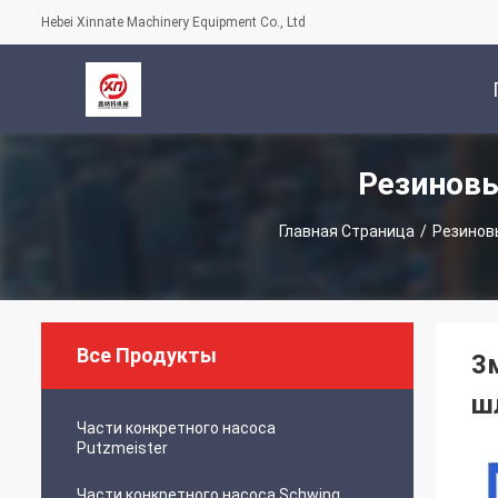
Hebei Xinnate Machinery Equipment Co., Ltd
Резиновы
С
Главная Страница
/
Резинов
Все Продукты
3
ш
Части конкретного насоса
Putzmeister
Части конкретного насоса Schwing