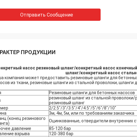
Отправить Сообщение
РАКТЕР ПРОДУКЦИИ
нкретный насос резиновый шланг/конкретный насос конечный
шланг/конкретный насос стальн
а компания может предоставить резиновые шланги для бетонных
осов из ткани, резиновые шланги из стальной проволоки, шланги 
я
Резиновые шланги для бетонных насосов
резиновый шланг из стальной проволоки/р
п
резиновый шланг
змер
2/2.5"/3"/3.5"/4"/4.5"/5"/6"/8"/10"
ина
3м, 4м, 5м, или по требованиям заказчика
нц (конец резинового
Оцинкованные, отвердители внутренних с
анга)
бочее давление
85-120 бар
вление взрыва
120-380 бар