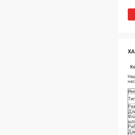
ХА
Ко
Наш
нас
Им
Ти
Ра
Дл
Фла
шл
Ра
Да