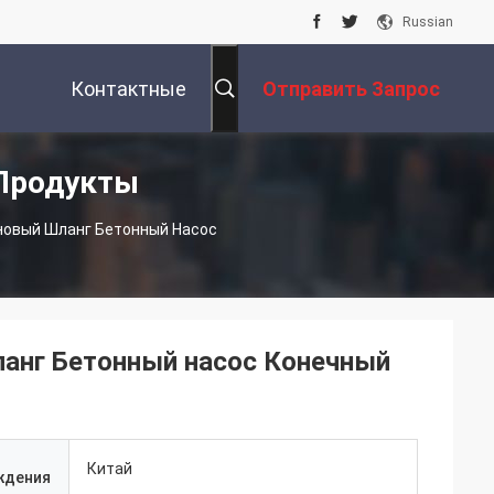
Russian
Контактные
Отправить Запрос
 Продукты
Данные
новый Шланг Бетонный Насос
анг Бетонный насос Конечный
Китай
ждения