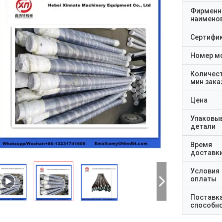
Фирменн
наимено
Сертифи
Номер м
Количес
мин зака
Цена
Упаковы
детали
Время
доставк
Условия
оплаты
Поставк
способн