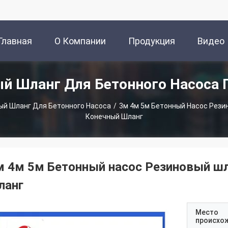
Главная
О Компании
Продукция
Видео
й Шланг Для Бетонного Насоса
траница
ый Шланг Для Бетонного Насоса
/
3м 4м 5м Бетонный Насос Рези
Конечный Шланг
м 4м 5м Бетонный насос Резиновый шл
ланг
Место
происхо