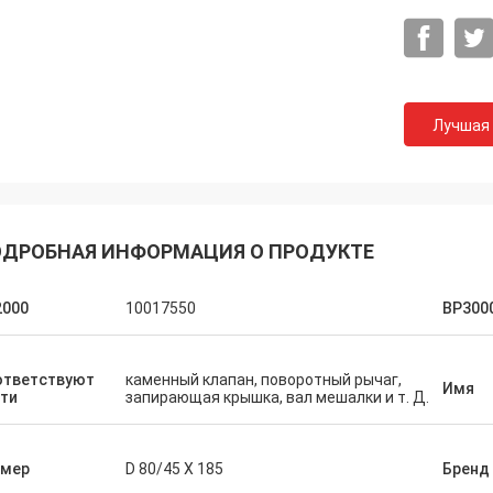
Лучшая
ДРОБНАЯ ИНФОРМАЦИЯ О ПРОДУКТЕ
2000
10017550
BP300
ответствуют
каменный клапан, поворотный рычаг,
Имя
ти
запирающая крышка, вал мешалки и т. Д.
змер
D 80/45 X 185
Бренд