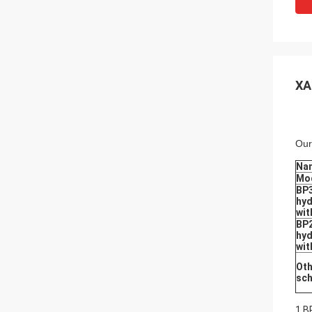
ХА
Our
Na
Mo
BP
hyd
wit
BP
hyd
wit
Oth
sch
1.B