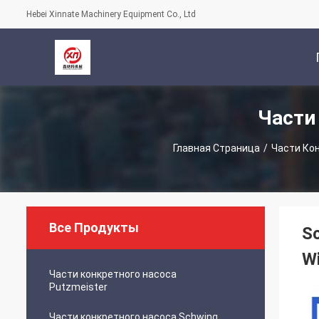
Hebei Xinnate Machinery Equipment Co., Ltd
Части
С
Главная Страница
/
Части Кон
Все Продукты
Sc
W
Части конкретного насоса
Putzmeister
Части конкретного насоса Schwing