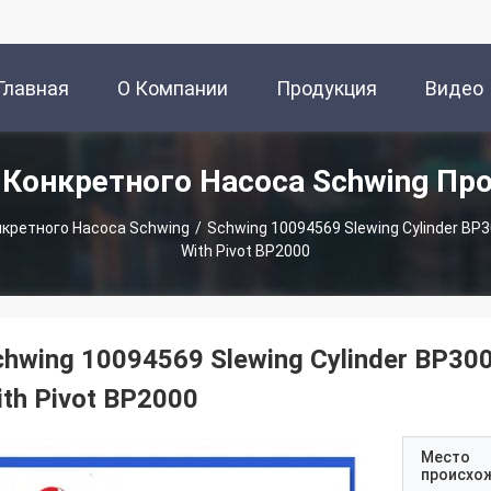
Главная
О Компании
Продукция
Видео
 Конкретного Насоса Schwing Пр
траница
кретного Насоса Schwing
/
Schwing 10094569 Slewing Cylinder BP3
With Pivot BP2000
hwing 10094569 Slewing Cylinder BP300
ith Pivot BP2000
Место
происхо