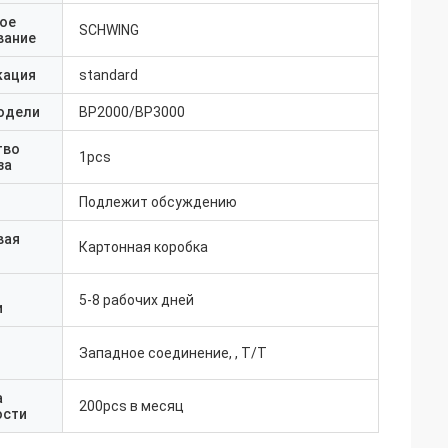
ое
SCHWING
вание
кация
standard
одели
BP2000/BP3000
тво
1pcs
за
Подлежит обсуждению
вая
Картонная коробка
5-8 рабочих дней
и
Западное соединение, , T/T
а
200pcs в месяц
ости