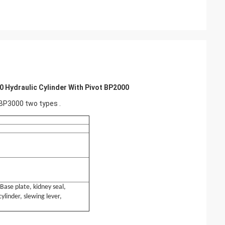
Hydraulic Cylinder With Pivot BP2000​
BP3000 two types .
,Base plate, kidney seal,
ylinder, slewing lever,