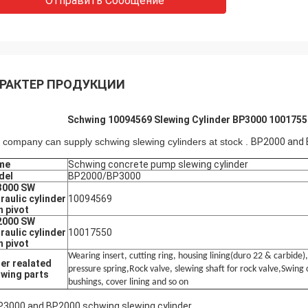
Отправить Сообщение
РАКТЕР ПРОДУКЦИИ
Schwing 10094569 Slewing Cylinder BP3000 10017550 
 company can supply schwing slewing cylinders at stock .
BP2000 and 
me
Schwing concrete pump slewing cylinder
del
BP2000/BP3000
3000 SW
raulic cylinder
10094569
h pivot
2000
SW
raulic cylinder
10017550
h pivot
Wearing insert, cutting ring, housing lining(duro 22 & carbide)
er realated
pressure spring,Rock valve, slewing shaft for rock valve,Swing c
wing parts
bushings, cover lining and so on
P3000 and BP2000 schwing slewing cylinder