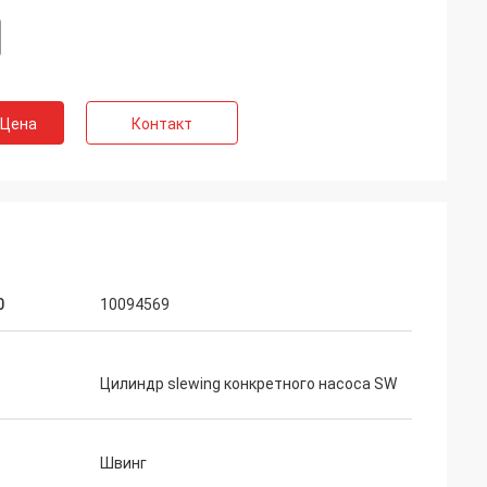
 Цена
Контакт
0
10094569
Цилиндр slewing конкретного насоса SW
Швинг