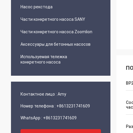
Насос рекстода
Части конкретного насоса SANY
Части конкретного насоса Zoomlion
Аксессуары для бетонных насосов
Используемая тележка
конкретного насоса
ПО
BP
Контактное лицо :
Amy
Со
Номер телефона :
+8613231741609
час
WhatsApp :
+8613231741609
Ра