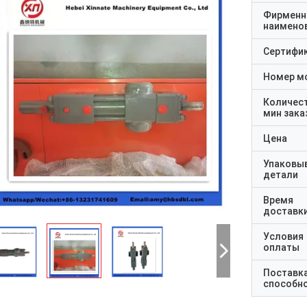
Фирменн
наимено
Сертифи
Номер м
Количес
мин зака
Цена
Упаковы
детали
Время
доставк
Условия
оплаты
Поставк
способн