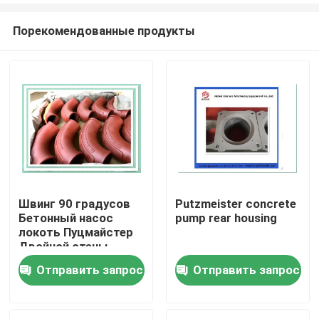
Порекомендованные продукты
Швинг 90 градусов
Putzmeister concrete
Бетонный насос
pump rear housing
Главная страница
локоть Пуцмайстер
Двойной стены
локоть 10010479
Отправить запрос
Отправить запрос
Продукция
Ролики