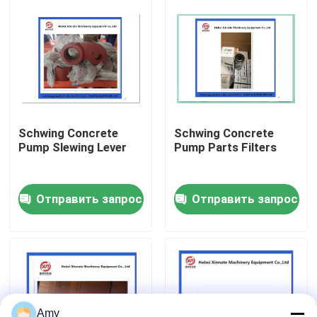
О Компании
Наша фабрика
контроль качества
Schwing Concrete
Schwing Concrete
Pump Slewing Lever
Pump Parts Filters
контактные данные
Отправить запрос
Отправить запрос
Отправить запрос
Части конкретного насоса Putzmeister
Части конкретного насоса Schwing
Amy