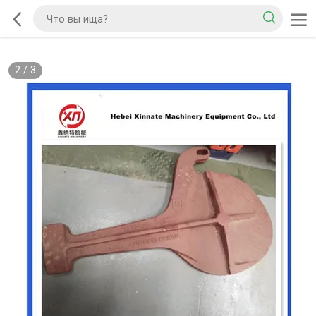
2
/
3