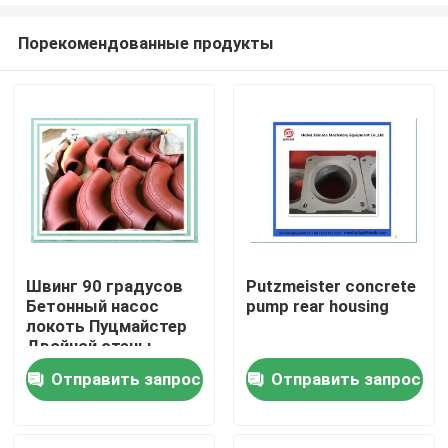
Порекомендованные продукты
Швинг 90 градусов
Putzmeister concrete
Бетонный насос
pump rear housing
Главная страница
локоть Пуцмайстер
Двойной стены
локоть 10010479
Отправить запрос
Отправить запрос
Продукция
Ролики