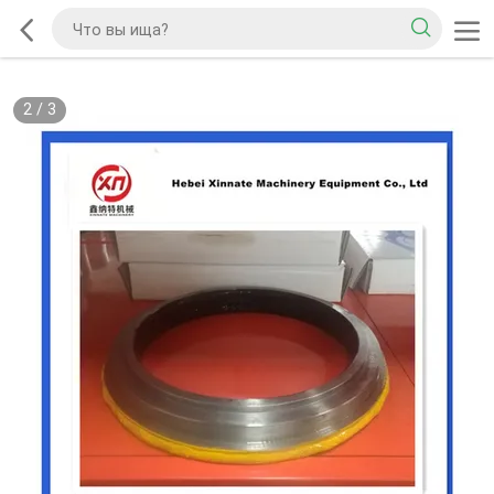
2
/
3