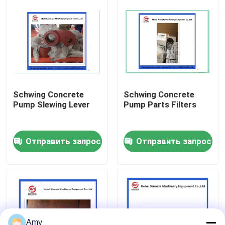
О Компании
Наша фабрика
контроль качества
Schwing Concrete
Schwing Concrete
Pump Slewing Lever
Pump Parts Filters
контактные данные
Отправить запрос
Отправить запрос
Отправить запрос
Части конкретного насоса Putzmeister
Части конкретного насоса Schwing
Amy