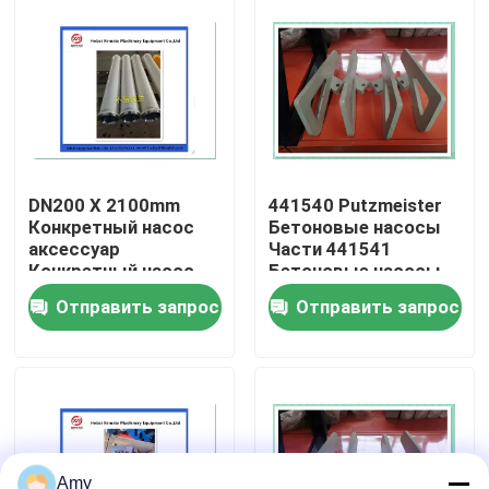
О Компании
Наша фабрика
контроль качества
DN200 X 2100mm
441540 Putzmeister
Конкретный насос
Бетоновые насосы
аксессуар
Части 441541
контактные данные
Конкретный насос
Бетоновые насосы
доставка цилиндр
смешивающие весла
Отправить запрос
Отправить запрос
износостойкий
Putzmeister
Отправить запрос
Части конкретного насоса Putzmeister
Части конкретного насоса Schwing
Amy