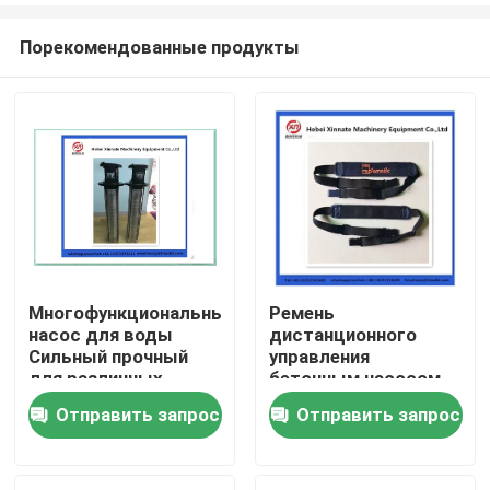
Порекомендованные продукты
Многофункциональный
Ремень
насос для воды
дистанционного
Главная страница
Сильный прочный
управления
для различных
бетонным насосом
применений
HBC Putzmeister
Отправить запрос
Отправить запрос
Продукция
Ролики