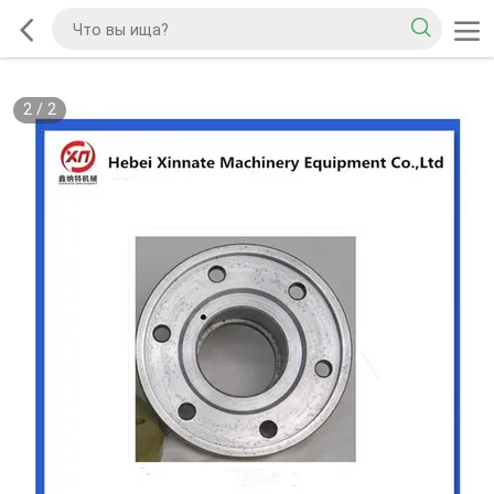
2
/
2