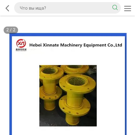
2
/
2