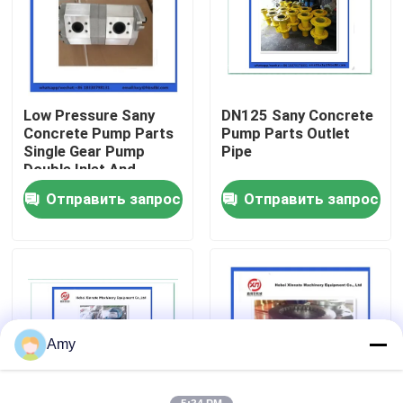
О Компании
Наша фабрика
Low Pressure Sany
DN125 Sany Concrete
Concrete Pump Parts
Pump Parts Outlet
Single Gear Pump
Pipe
контроль качества
Double Inlet And
Double Outlet
Отправить запрос
Отправить запрос
контактные данные
Отправить запрос
Части конкретного насоса Putzmeister
Amy
Части конкретного насоса Schwing