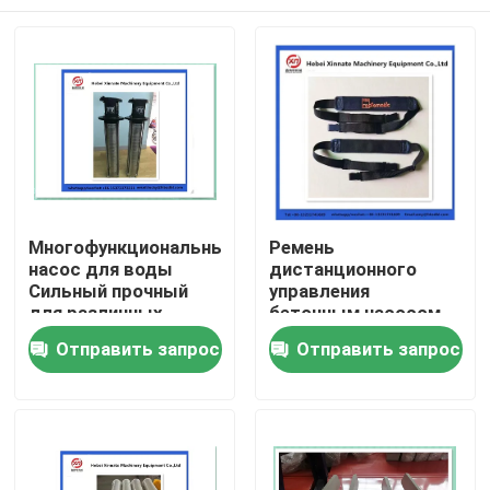
Многофункциональный
Ремень
насос для воды
дистанционного
Сильный прочный
управления
для различных
бетонным насосом
применений
HBC Putzmeister
Главная страница
Отправить запрос
Отправить запрос
Продукция
Ролики