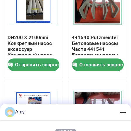
О Компании
Наша фабрика
DN200 X 2100mm
441540 Putzmeister
Конкретный насос
Бетоновые насосы
аксессуар
Части 441541
контроль качества
Конкретный насос
Бетоновые насосы
доставка цилиндр
смешивающие весла
Отправить запрос
Отправить запрос
износостойкий
контактные данные
Putzmeister
Отправить запрос
Части конкретного насоса Putzmeister
Amy
Части конкретного насоса Schwing