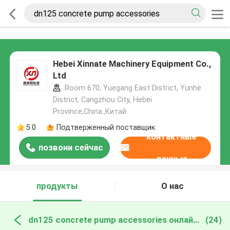
Hebei Xinnate Machinery Equipment Co.,
Ltd
Room 670, Yuegang East District, Yunhe
District, Cangzhou City, Hebei
Province,China.,Китай
5.0
Подтверженный поставщик
контактные
позвони сейчас
данные
продукты
О нас
dn125 concrete pump accessories онлайн производство
(24)