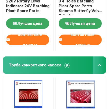
220V Rotary Level
3 4 Holes Batching
Indicator 24V Batching
Plant Spare Parts
Plant Spare Parts
Sicoma Butterfly Valve
Cylinder
Electropneumatic
Лучшая цена
Лучшая цена
Actuator Cylinder
контактные
контактные
данные
данные
Труба конкретного насоса
(9)