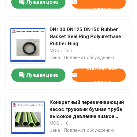
Лучшая цена
данные
DN100 DN125 DN150 Rubber
Gasket Seal Ring Polyurethane
Rubber Ring
MOQ：ПК 1
Цена：Подлежит обсуждению
контактные
Лучшая цена
данные
Конкретный перекачивающий
насос грузовик бумная труба
высокое давление низкое
давление
MOQ：10
Цена：Подлежит обсуждению