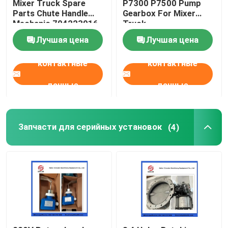
Mixer Truck Spare
P7300 P7500 Pump
Parts Chute Handle
Gearbox For Mixer
Mechanic 704223016
Truck
Кружок для очистки бетонных насосов
Лучшая цена
Лучшая цена
Бетонный бумпласер
контактные
контактные
данные
данные
Насос рекстода
Части конкретного насоса SANY
Запчасти для серийных установок
(4)
Части конкретного насоса Zoomlion
Аксессуары для бетонных насосов
Используемая тележка конкретного насоса