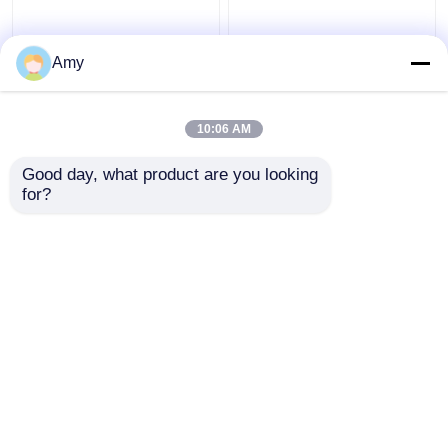
Amy
Лучшая цена
Лучшая цена
10:06 AM
контактные
контактные
Good day, what product are you looking 
for?
данные
данные
Осмотрите больше
Главная страница
Карта сайта
контактные данные
Desktop Site
Карта сайта
Privacy Policy