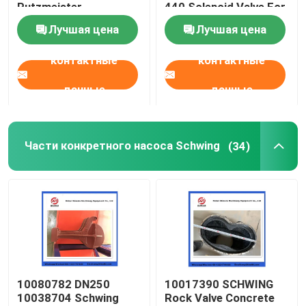
Putzmeister
440 Solenoid Valve For
Agitatoring Paddles
Concrete Pump
Лучшая цена
Лучшая цена
О Компании
контактные
контактные
Наша фабрика
данные
данные
контроль качества
Части конкретного насоса Schwing
(34)
контактные данные
Отправить запрос
Части конкретного насоса Putzmeister
10080782 DN250
10017390 SCHWING
10038704 Schwing
Rock Valve Concrete
Части конкретного насоса Schwing