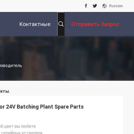
Russian
Контактные
Отправить Запрос
Данные
оизводитель
кты.
or 24V Batching Plant Spare Parts
ой цвет вы любите
 серийных установок