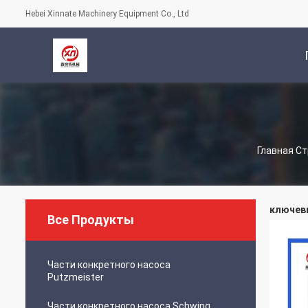
Hebei Xinnate Machinery Equipment Co., Ltd
С
Главная С
ключевы
Все Продукты
Части конкретного насоса
Putzmeister
Части конкретного насоса Schwing