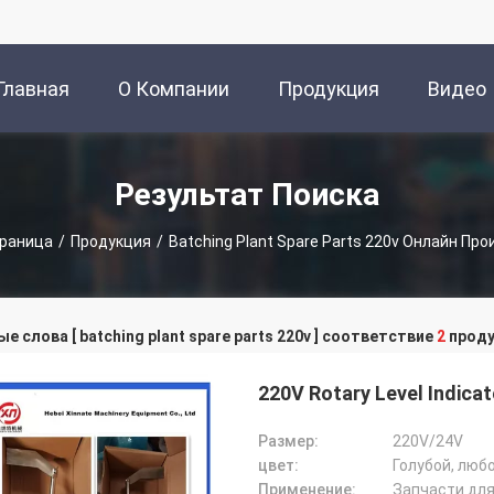
Главная
О Компании
Продукция
Видео
траница
Результат Поиска
траница
/
Продукция
/
Batching Plant Spare Parts 220v Онлайн Пр
е слова [ batching plant spare parts 220v ] соответствие
2
проду
220V Rotary Level Indicat
Размер:
220V/24V
цвет:
Голубой, люб
Применение:
Запчасти для